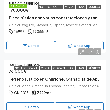
RÚSTICO, TERRENOS
DESTACADO
NO HIPOTECABLE
VENTA
FINCA
RÚSTICO
190,000€
Finca rústica con varias construcciones y tanque de agua
Calle el Draguito, Granadilla, España, Tenerife, Granadilla de Abona
16997
19088
m²
Correo
WhatsApp
RÚSTICO, TERRENOS
NO HIPOTECABLE
VENTA
CERCA DEL MAR
FINCA
RÚSTICO
76,000€
Terreno rústico en Chimiche, Granadilla de Abona
Calle el Fondo, Granadilla, España, Tenerife, Granadilla de Abona, Chimiche, Granadilla de Abona, Tenerife sur
GK-1013
3729
m²
Correo
WhatsApp