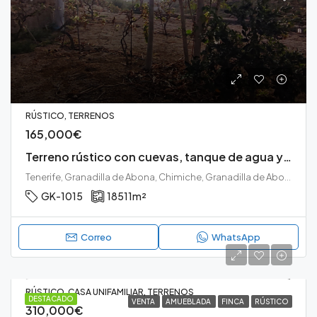
RÚSTICO, TERRENOS
165,000€
Terreno rústico con cuevas, tanque de agua y cultivo en Chimiche, Granadilla de Abona.
Tenerife, Granadilla de Abona, Chimiche, Granadilla de Abona, Tenerife sur
GK-1015
18511
m²
Correo
WhatsApp
RÚSTICO, CASA UNIFAMILIAR, TERRENOS
DESTACADO
VENTA
AMUEBLADA
FINCA
RÚSTICO
310,000€