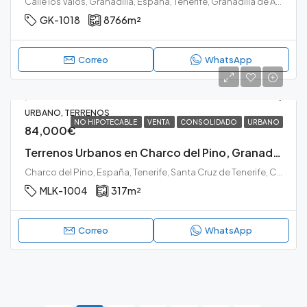
Calle los Valos, Granadilla, España, Tenerife, Granadilla de Abona, El Desierto, Granadilla de Abona, Tenerife sur
GK-1018
8766
m²
Correo
WhatsApp
URBANO, TERRENOS
NO HIPOTECABLE
VENTA
CONSOLIDADO
URBANO
84,000€
Terrenos Urbanos en Charco del Pino, Granadilla
Charco del Pino, España, Tenerife, Santa Cruz de Tenerife, Charco del Pino, Granadilla de Abona, Tenerife sur
MLK-1004
317
m²
Correo
WhatsApp