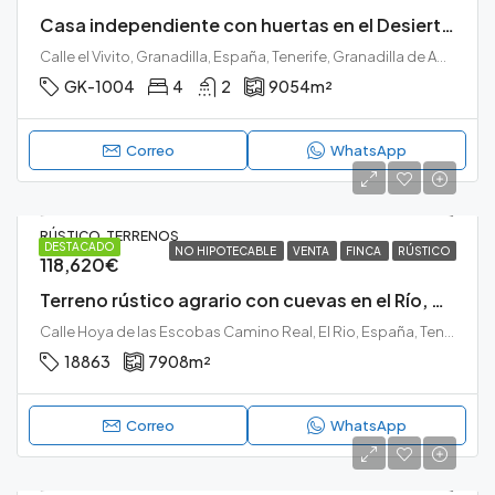
Casa independiente con huertas en el Desierto de Granadilla.
Calle el Vivito, Granadilla, España, Tenerife, Granadilla de Abona, El Desierto, Granadilla de Abona, Tenerife sur
GK-1004
4
2
9054
m²
Correo
WhatsApp
RÚSTICO, TERRENOS
DESTACADO
NO HIPOTECABLE
VENTA
FINCA
RÚSTICO
118,620€
Terreno rústico agrario con cuevas en el Río, Arico.
Calle Hoya de las Escobas Camino Real, El Rio, España, Tenerife, Arico, El Río, Tenerife sur
18863
7908
m²
Correo
WhatsApp