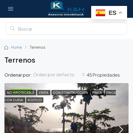
ES
Home
Terrenos
Terrenos
Orden por defecto
Ordenar por:
45 Propiedades
DESTACADO
NO HIPOTECABLE
VENTA
CON CONSTRUCCIÓN
FINCA
FINCA
CON CUEVA
RÚSTICO