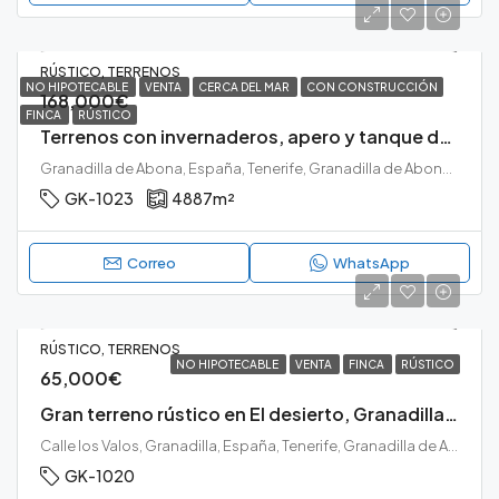
RÚSTICO, TERRENOS
NO HIPOTECABLE
VENTA
CERCA DEL MAR
CON CONSTRUCCIÓN
168,000€
FINCA
RÚSTICO
Terrenos con invernaderos, apero y tanque de agua en Chimiche, Granadilla de Abona.
Granadilla de Abona, España, Tenerife, Granadilla de Abona, Tabaibal, Granadilla de Abona, Tenerife sur
GK-1023
4887
m²
Correo
WhatsApp
RÚSTICO, TERRENOS
NO HIPOTECABLE
VENTA
FINCA
RÚSTICO
65,000€
Gran terreno rústico en El desierto, Granadilla de Abona.
Calle los Valos, Granadilla, España, Tenerife, Granadilla de Abona, El Desierto, Granadilla de Abona, Tenerife sur
GK-1020