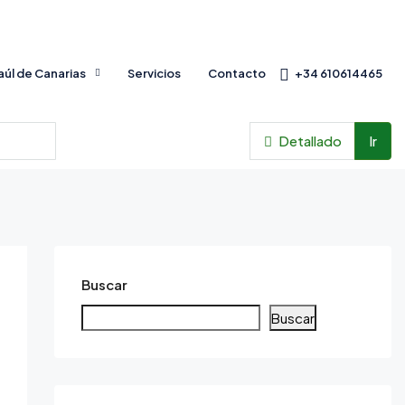
Baúl de Canarias
Servicios
Contacto
+34 610614465
Detallado
Ir
Buscar
Buscar