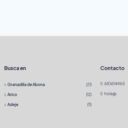
Busca en
Contacto
610614465
Granadilla de Abona
(21)
hola@
Arico
(12)
Adeje
(11)