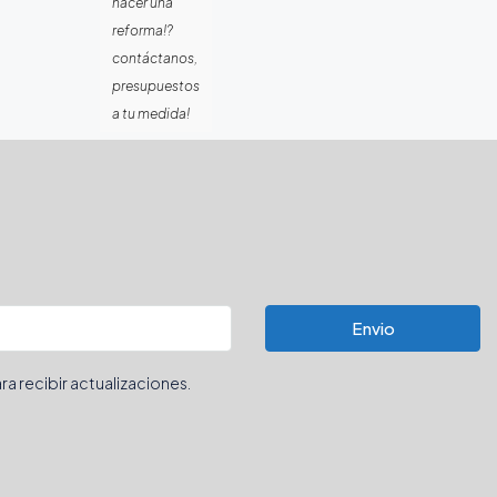
hacer una
reforma!?
contáctanos,
presupuestos
a tu medida!
Envio
ra recibir actualizaciones.