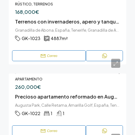
RÚSTICO, TERRENOS
168,000€
Terrenos con invernaderos, apero y tanque de agua en Chimiche, Granadilla de Abona.
Granadilla de Abona, España, Tenerife, Granadilla de Abona, Tabaibal, Granadilla de Abona, Tenerife sur
GK-1023
4887
m²
Correo
APARTAMENTO
260,000€
Precioso apartamento reformado en Augusta Park, Amarilla Golf
Augusta Park, Calle Retama, Amarilla Golf, España, Tenerife, San Miguel de Abona, Amarilla Golf, Tenerife sur
GK-1022
1
1
Correo