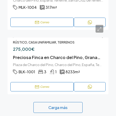
Charco del Pino, España, Tenerife, Santa Cruz de Tenerife, Charco del Pino, Granadilla de Abona, Tenerife sur
MLK-1004
317
m²
Correo
RÚSTICO, CASA UNIFAMILIAR, TERRENOS
275,000€
Preciosa Finca en Charco del Pino, Granadilla
Plaza de Charco del Pino, Charco del Pino, España, Tenerife, Granadilla de Abona, Charco del Pino, Granadilla de Abona, Tenerife sur
BLK-1001
3
1
8233
m²
Correo
Carga más