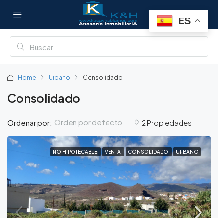
ES
Home
Urbano
Consolidado
Consolidado
Orden por defecto
Ordenar por:
2 Propiedades
NO HIPOTECABLE
VENTA
CONSOLIDADO
URBANO