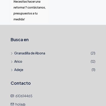
Necesitas hacer una
reforma!? contáctanos,
presupuestos a tu
medida!
Busca en
Granadilla de Abona
(21)
Arico
(12)
Adeje
(11)
Contacto
610614465
hola@