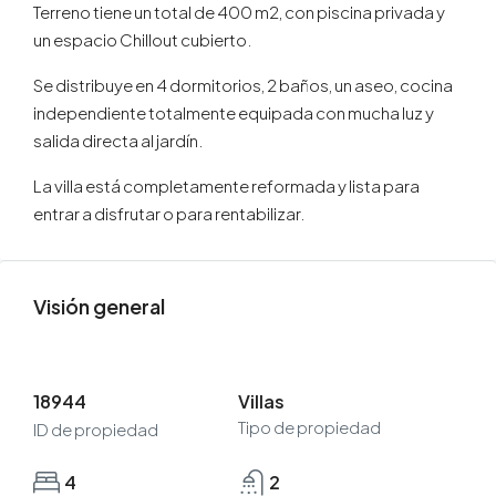
Terreno tiene un total de 400 m2, con piscina privada y
un espacio Chillout cubierto.
Se distribuye en 4 dormitorios, 2 baños, un aseo, cocina
independiente totalmente equipada con mucha luz y
salida directa al jardín.
La villa está completamente reformada y lista para
entrar a disfrutar o para rentabilizar.
Visión general
18944
Villas
Tipo de propiedad
ID de propiedad
4
2