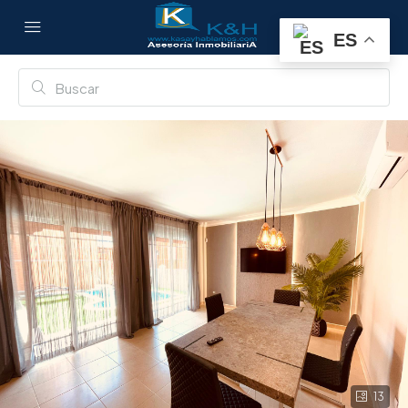
ES
13