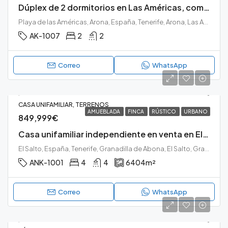
Dúplex de 2 dormitorios en Las Américas, complejo Altamar
Playa de las Américas, Arona, España, Tenerife, Arona, Las Américas, Tenerife sur
AK-1007
2
2
Correo
WhatsApp
CASA UNIFAMILIAR, TERRENOS
AMUEBLADA
FINCA
RÚSTICO
URBANO
849,999€
Casa unifamiliar independiente en venta en El Salto, Granadilla
El Salto, España, Tenerife, Granadilla de Abona, El Salto, Granadilla de Abona, Tenerife sur
ANK-1001
4
4
6404
m²
Correo
WhatsApp