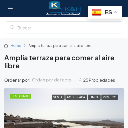
ES
Home
Amplia terraza para comer al aire libre
Amplia terraza para comer al aire
libre
Orden por defecto
Ordenar por:
25 Propiedades
DESTACADO
VENTA
AMUEBLADA
FINCA
RÚSTICO