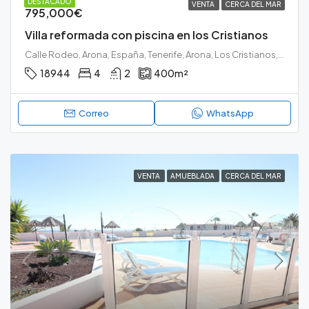
DESTACADO
VENTA
CERCA DEL MAR
795,000€
Villa reformada con piscina en los Cristianos
Calle Rodeo, Arona, España, Tenerife, Arona, Los Cristianos, Tenerife sur
18944
4
2
400
m²
Correo
WhatsApp
VENTA
AMUEBLADA
CERCA DEL MAR