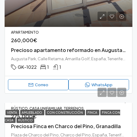
APARTAMENTO
260,000€
Precioso apartamento reformado en Augusta Park, Amarilla Golf
Augusta Park, Calle Retama, Amarilla Golf, España, Tenerife, San Miguel de Abona, Amarilla Golf, Tenerife sur
GK-1022
1
1
Correo
WhatsApp
RÚSTICO, CASA UNIFAMILIAR, TERRENOS
VENTA
AMUEBLADO
CON CONSTRUCCIÓN
FINCA
FINCA CON
275,000€
CASA
RÚSTICO
Preciosa Finca en Charco del Pino, Granadilla
Plaza de Charco del Pino, Charco del Pino, España, Tenerife, Granadilla de Abona, Charco del Pino, Granadilla de Abona, Tenerife sur