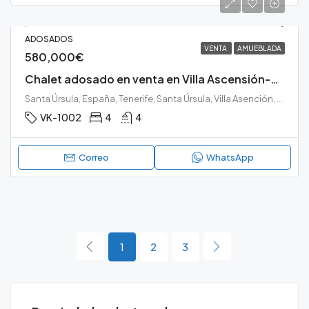
ADOSADOS
VENTA
AMUEBLADA
580,000€
Chalet adosado en venta en Villa Ascensión-El Perú-Cruz del Señor
Santa Úrsula, España, Tenerife, Santa Úrsula, Villa Asención, Santa Úrsula
VK-1002
4
4
Correo
WhatsApp
1
2
3
165,000€
25