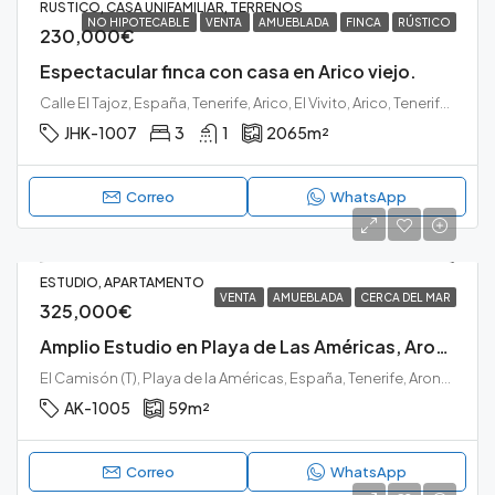
RÚSTICO, CASA UNIFAMILIAR, TERRENOS
NO HIPOTECABLE
VENTA
AMUEBLADA
FINCA
RÚSTICO
230,000€
Espectacular finca con casa en Arico viejo.
Calle El Tajoz, España, Tenerife, Arico, El Vivito, Arico, Tenerife sur
JHK-1007
3
1
2065
m²
Correo
WhatsApp
ESTUDIO, APARTAMENTO
VENTA
AMUEBLADA
CERCA DEL MAR
325,000€
Amplio Estudio en Playa de Las Américas, Arona.
El Camisón (T), Playa de la Américas, España, Tenerife, Arona, El Camisón, Arona, Tenerife sur
AK-1005
59
m²
Correo
WhatsApp