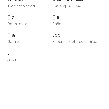
Tipo de propiedad
ID de propiedad
7
5
Dormitorios
Baños
Si
500
Garajes
Superficie Total construída
Si
Jardín