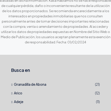
basadas en dicha información. Kasa Hablamos no se hace responsable
de cualquier pérdida, daño o inconveniente resultante de la utilización
de los datos proporcionados. Se recomienda encarecidamente a los
interesados en propiedades inmobiliarias que nos consulten
personalmente antes de tomar decisiones importantes relacionadas
con la compra, venta o arrendamiento de propiedades. Al acceder y
utilizar los datos de propiedades expuestas en Nombre del Sitio Web o
Medio de Publicación, los usuarios aceptan plenamente esta exención
de responsabilidad. Fecha: 01/02/2024
Busca en
Granadilla de Abona
(21)
Arico
(12)
Adeje
(11)