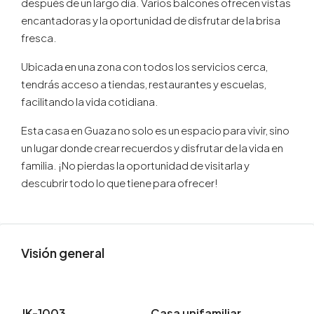
después de un largo día. Varios balcones ofrecen vistas
encantadoras y la oportunidad de disfrutar de la brisa
fresca.
Ubicada en una zona con todos los servicios cerca,
tendrás acceso a tiendas, restaurantes y escuelas,
facilitando la vida cotidiana.
Esta casa en
Guaza
no solo es un espacio para vivir, sino
un lugar donde crear recuerdos y disfrutar de la vida en
familia. ¡No pierdas la oportunidad de visitarla y
descubrir todo lo que tiene para ofrecer!
Visión general
JK-1003
Casa unifamiliar