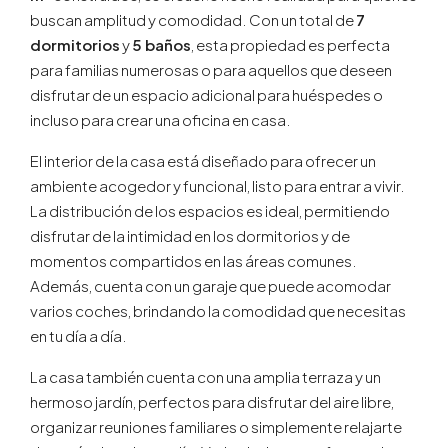
buscan amplitud y comodidad. Con un total de
7
dormitorios
y
5 baños
, esta propiedad es perfecta
para familias numerosas o para aquellos que deseen
disfrutar de un espacio adicional para huéspedes o
incluso para crear una oficina en casa.
El interior de la casa está diseñado para ofrecer un
ambiente acogedor y funcional, listo para entrar a vivir.
La distribución de los espacios es ideal, permitiendo
disfrutar de la intimidad en los dormitorios y de
momentos compartidos en las áreas comunes.
Además, cuenta con un garaje que puede acomodar
varios coches, brindando la comodidad que necesitas
en tu día a día.
La casa también cuenta con una amplia terraza y un
hermoso jardín, perfectos para disfrutar del aire libre,
organizar reuniones familiares o simplemente relajarte