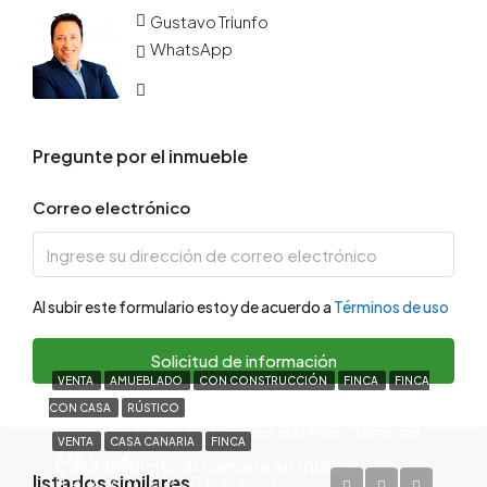
Gustavo Triunfo
WhatsApp
Pregunte por el inmueble
Correo electrónico
Al subir este formulario estoy de acuerdo a
Términos de uso
Solicitud de información
VENTA
AMUEBLADO
CON CONSTRUCCIÓN
FINCA
FINCA
CON CASA
RÚSTICO
Preciosa Finca en Charco del Pino, Granadilla
VENTA
CASA CANARIA
FINCA
275,000€
Casa tradicional Canaria en Vilaflor
listados similares
BLK-1001
3
1
8233
m²