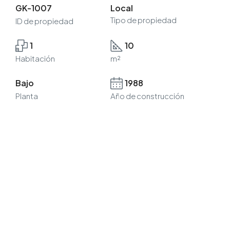
GK-1007
Local
Tipo de propiedad
ID de propiedad
1
10
Habitación
m²
Bajo
1988
Planta
Año de construcción