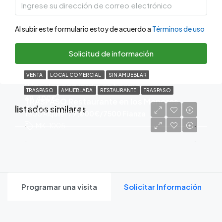
Al subir este formulario estoy de acuerdo a
Términos de uso
Solicitud de información
VENTA
LOCAL COMERCIAL
SIN AMUEBLAR
2 locales con jardín en Fasnia
TRASPASO
AMUEBLADA
RESTAURANTE
TRASPASO
69,400€
TRASPASO Restaurante en los Menores
listados similares
JHK-1004
1
1500 Alquiler
79,000€/7500 Fianza
MK-1005
Programar una visita
Solicitar Información