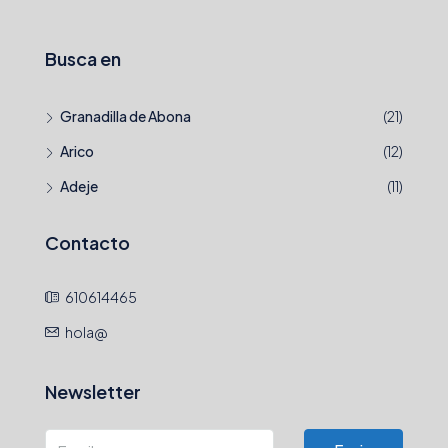
Busca en
Granadilla de Abona
(21)
Arico
(12)
Adeje
(11)
Contacto
610614465
hola@
Newsletter