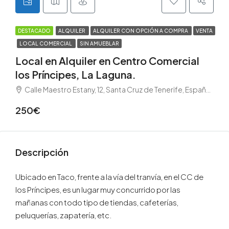
DESTACADO
ALQUILER
ALQUILER CON OPCIÓN A COMPRA
VENTA
LOCAL COMERCIAL
SIN AMUEBLAR
Local en Alquiler en Centro Comercial
los Príncipes, La Laguna.
Calle Maestro Estany, 12, Santa Cruz de Tenerife, España, Tenerife, La Laguna, Taco, La Laguna, Tenerife Norte
250€
Descripción
Ubicado en Taco, frente a la vía del tranvía, en el CC de
los Príncipes, es un lugar muy concurrido por las
mañanas con todo tipo de tiendas, cafeterías,
peluquerías, zapatería, etc.