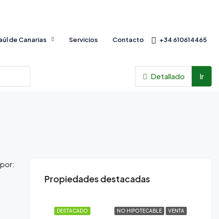
Baúl de Canarias
Servicios
Contacto
+34 610614465
Detallado
Ir
por:
Propiedades destacadas
DESTACADO
NO HIPOTECABLE
VENTA