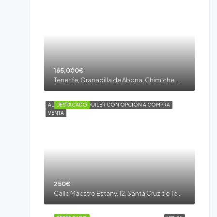
165,000€
Tenerife, Granadilla de Abona, Chimiche, Granadilla de Abona, Tenerife sur
ALQUILER
DESTACADO
ALQUILER CON OPCIÓN A COMPRA
VENTA
250€
Calle Maestro Estany, 12, Santa Cruz de Tenerife, España, Tenerife, La Laguna, Taco, La Laguna, Tenerife Norte