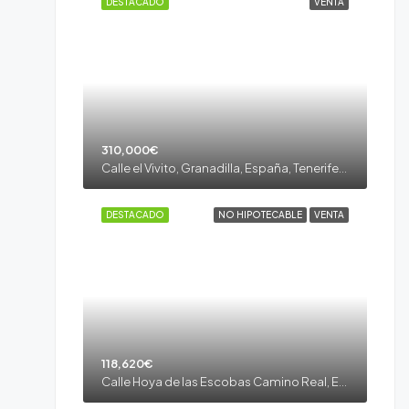
DESTACADO
VENTA
310,000€
Calle el Vivito, Granadilla, España, Tenerife, Granadilla de Abona, El Desierto, Granadilla de Abona, Tenerife sur
DESTACADO
NO HIPOTECABLE
VENTA
118,620€
Calle Hoya de las Escobas Camino Real, El Rio, España, Tenerife, Arico, El Río, Tenerife sur