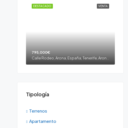
DESTACADO
VENTA
795,000€
Calle Rodeo, Arona, España, Tenerife, Arona, Los Cristianos, Tenerife sur
Tipología
Terrenos
Apartamento