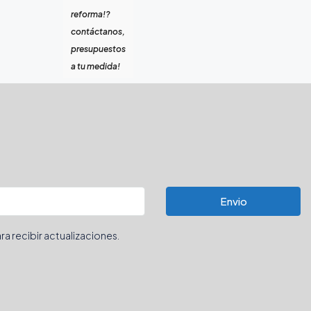
reforma!?
contáctanos,
presupuestos
a tu medida!
Envio
ra recibir actualizaciones.