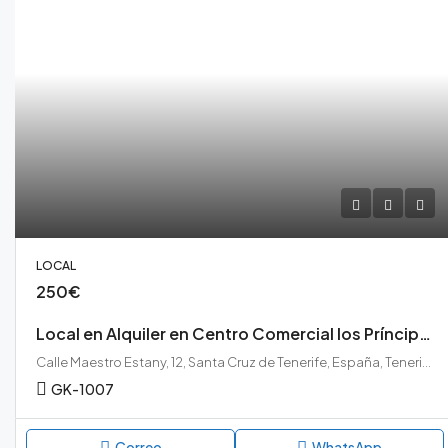
LOCAL
250€
Local en Alquiler en Centro Comercial los Príncipes, La Laguna.
Calle Maestro Estany, 12, Santa Cruz de Tenerife, España, Tenerife, La Laguna, Taco, La Laguna, Tenerife Norte
GK-1007
Correo
WhatsApp