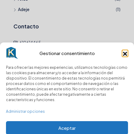
Adeje
(11)
Contacto
610614465
Gestionar consentimiento
hola@
Para ofrecer las mejores experiencias, utilizamos tecnologías como
Newsletter
las cookies para almacenar y/o acceder a la información del
dispositivo. El consentimiento de estas tecnologías nos permitirá
procesar datos como el comportamiento de navegación o las
Envio
identificaciones únicas en este sitio. No consentir o retirar el
consentimiento, puede afectar negativamente a ciertas
características y funciones.
Suscríbase a nuestro boletín para recibir
actualizaciones.
Administrar opciones
Aceptar