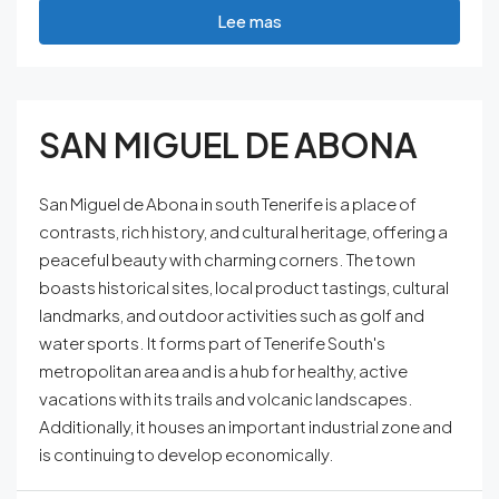
Lee mas
SAN MIGUEL DE ABONA
San Miguel de Abona in south Tenerife is a place of
contrasts, rich history, and cultural heritage, offering a
peaceful beauty with charming corners. The town
boasts historical sites, local product tastings, cultural
landmarks, and outdoor activities such as golf and
water sports. It forms part of Tenerife South's
metropolitan area and is a hub for healthy, active
vacations with its trails and volcanic landscapes.
Additionally, it houses an important industrial zone and
is continuing to develop economically.