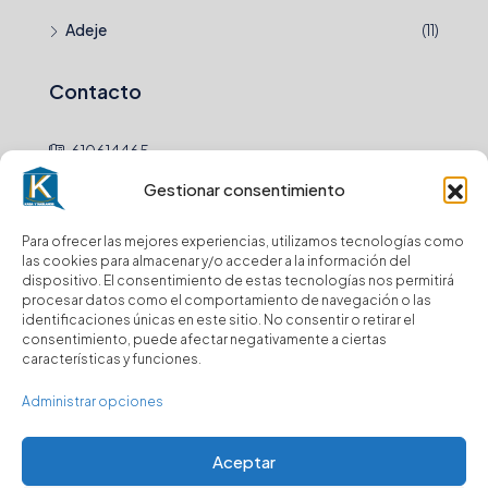
Adeje
(11)
Contacto
610614465
Gestionar consentimiento
hola@
Para ofrecer las mejores experiencias, utilizamos tecnologías como
Newsletter
las cookies para almacenar y/o acceder a la información del
dispositivo. El consentimiento de estas tecnologías nos permitirá
procesar datos como el comportamiento de navegación o las
Envio
identificaciones únicas en este sitio. No consentir o retirar el
consentimiento, puede afectar negativamente a ciertas
características y funciones.
Suscríbase a nuestro boletín para recibir
actualizaciones.
Administrar opciones
Aceptar