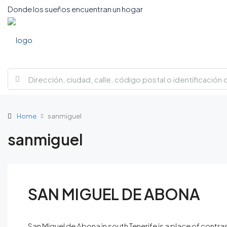
Donde los sueños encuentran un hogar
Home
sanmiguel
sanmiguel
SAN MIGUEL DE ABONA
San Miguel de Abona in south Tenerife is a place of contrast