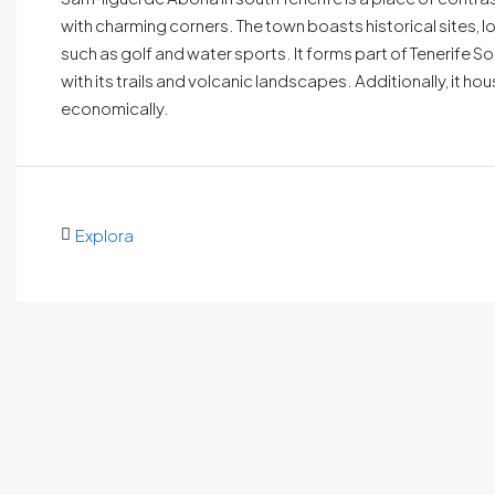
with charming corners. The town boasts historical sites, l
such as golf and water sports. It forms part of Tenerife So
with its trails and volcanic landscapes. Additionally, it h
economically.
Explora