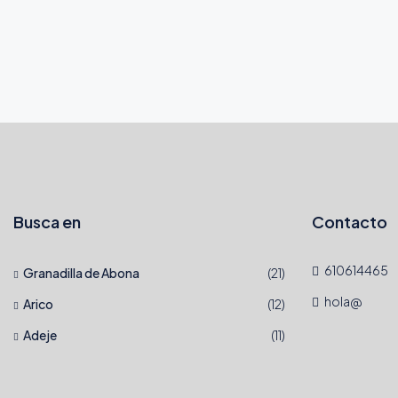
Busca en
Contacto
610614465
Granadilla de Abona
(21)
hola@
Arico
(12)
Adeje
(11)