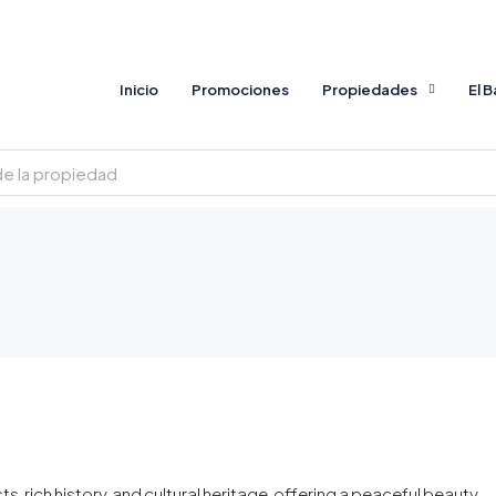
Inicio
Promociones
Propiedades
El 
s, rich history, and cultural heritage, offering a peaceful beauty