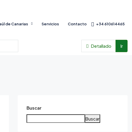
Baúl de Canarias
Servicios
Contacto
+34 610614465
Detallado
Ir
Buscar
Buscar