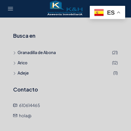
ES
Busca en
Granadilla de Abona
(21)
Arico
(12)
Adeje
(11)
Contacto
610614465
hola@