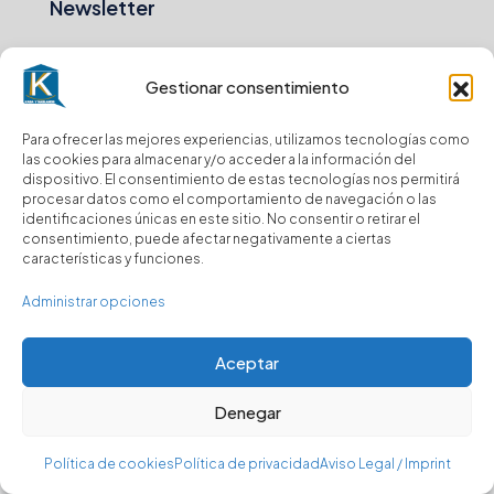
Newsletter
Envio
Gestionar consentimiento
Suscríbase a nuestro boletín para recibir
Para ofrecer las mejores experiencias, utilizamos tecnologías como
actualizaciones.
las cookies para almacenar y/o acceder a la información del
dispositivo. El consentimiento de estas tecnologías nos permitirá
procesar datos como el comportamiento de navegación o las
identificaciones únicas en este sitio. No consentir o retirar el
consentimiento, puede afectar negativamente a ciertas
características y funciones.
© Kasa y Hablamos - Todos los derechos reservados
Administrar opciones
Aceptar
Denegar
Política de cookies
Política de privacidad
Aviso Legal / Imprint