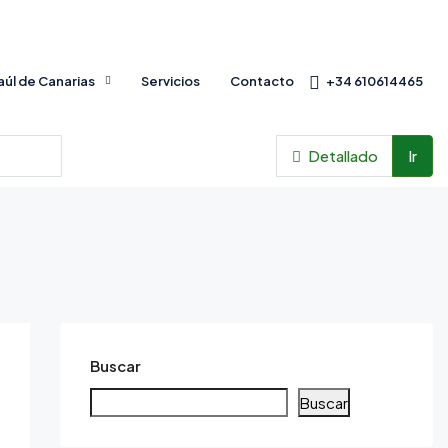
Baúl de Canarias
Servicios
Contacto
+34 610614465
Detallado
Ir
Buscar
Buscar