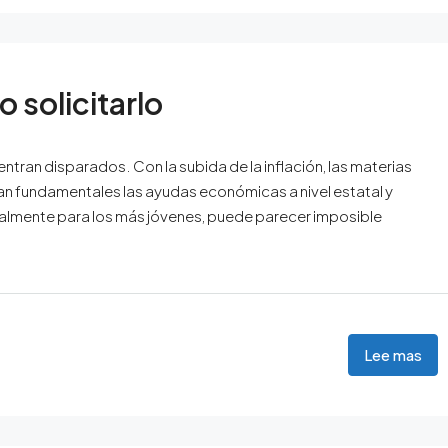
 solicitarlo
entran disparados. Con la subida de la inflación, las materias
an fundamentales las ayudas económicas a nivel estatal y
ialmente para los más jóvenes, puede parecer imposible
Lee mas