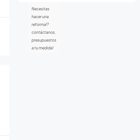
Necesitas
hacer una
reforma!?
contáctanos,
presupuestos
a tu medida!