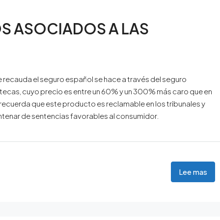
OS ASOCIADOS A LAS
e recauda el seguro español se hace a través del seguro
potecas, cuyo precio es entre un 60% y un 300% más caro que en
recuerda que este producto es reclamable en los tribunales y
entenar de sentencias favorables al consumidor.
Lee mas