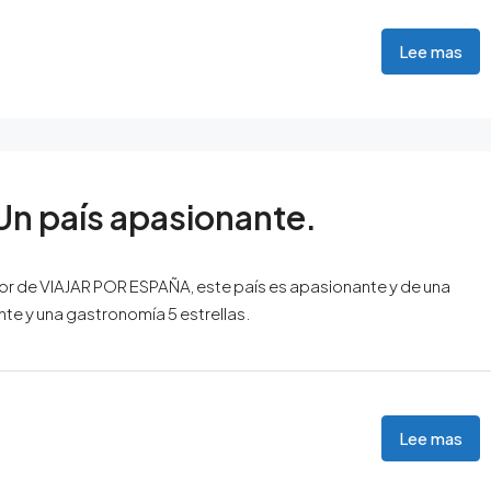
Lee mas
. Un país apasionante.
r de VIAJAR POR ESPAÑA, este país es apasionante y de una
ante y una gastronomía 5 estrellas.
Lee mas