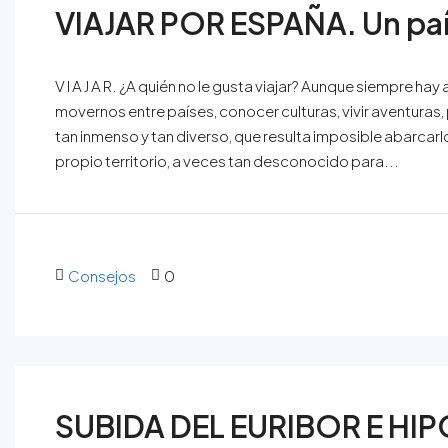
VIAJAR POR ESPAÑA. Un paí
V I A J A R. ¿A quién no le gusta viajar? Aunque siempre 
movernos entre países, conocer culturas, vivir aventura
tan inmenso y tan diverso, que resulta imposible abarca
propio territorio, a veces tan desconocido para...
Consejos
0
SUBIDA DEL EURIBOR E HI