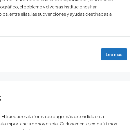
ráfico, el gobierno y diversas instituciones han
los, entre ellas, las subvenciones y ayudas destinadas a
Lee mas
S
 El trueque era la forma de pago más extendida en la
 la importancia de hoy en día. Curiosamente, en los últimos