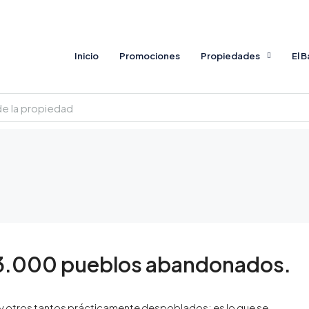
Inicio
Promociones
Propiedades
El 
 3.000 pueblos abandonados.
 otros tantos prácticamente despoblados; es lo que se