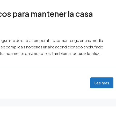
cos para mantener la casa
asegurarte de que la temperatura se mantenga en una media
 se complica sino tienes un aire acondicionado enchufado
unadamente para nosotros, también la factura de la luz.
Lee mas