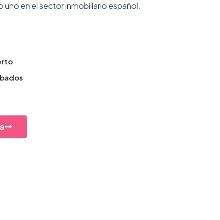
uno en el sector inmobiliario español.
erto
obados
a