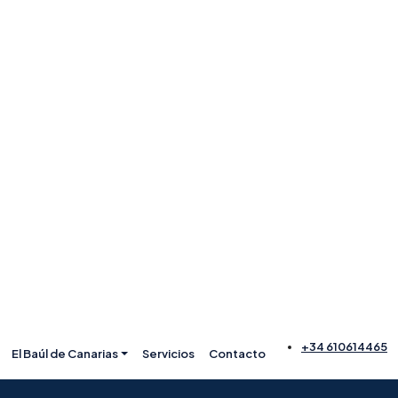
+34 610614465
El Baúl de Canarias
Servicios
Contacto