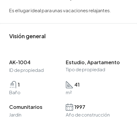
Es el lugar ideal para unas vacaciones relajantes.
Visión general
AK-1004
Estudio, Apartamento
Tipo de propiedad
ID de propiedad
1
41
Baño
m²
Comunitarios
1997
Jardín
Año de construcción