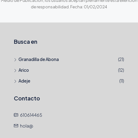
Medio de Publicación, los usuarios aceptan plenamente esta exención
de responsabilidad. Fecha: 01/02/2024
Busca en
Granadilla de Abona
(21)
Arico
(12)
Adeje
(11)
Contacto
610614465
hola@