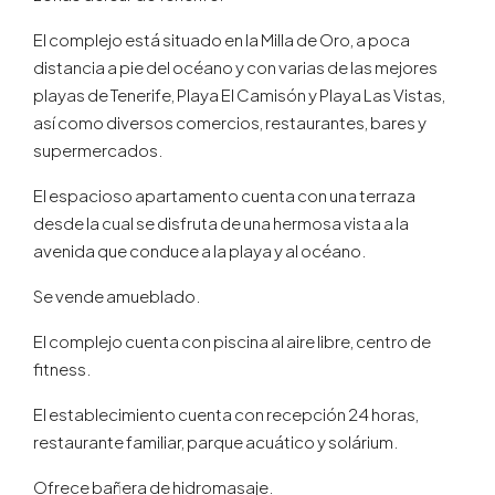
El complejo está situado en la Milla de Oro, a poca
distancia a pie del océano y con varias de las mejores
playas de Tenerife, Playa El Camisón y Playa Las Vistas,
así como diversos comercios, restaurantes, bares y
supermercados.
El espacioso apartamento cuenta con una terraza
desde la cual se disfruta de una hermosa vista a la
avenida que conduce a la playa y al océano.
Se vende amueblado.
El complejo cuenta con piscina al aire libre, centro de
fitness.
El establecimiento cuenta con recepción 24 horas,
restaurante familiar, parque acuático y solárium.
Ofrece bañera de hidromasaje.