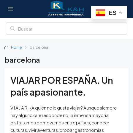
ES
Home
barcelona
barcelona
VIAJAR POR ESPAÑA. Un
país apasionante.
V I A J A R. ¿A quién no le gusta viajar? Aunque siempre
hay alguno que responde no, la inmensa mayoría
disfrutamos de movernos entre países, conocer
culturas, vivir aventuras, probar gastronomías