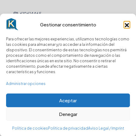
610614465
Gestionar consentimiento
hola@
Para ofrecer las mejores experiencias, utilizamos tecnologías como
Newsletter
las cookies para almacenar y/o acceder a la información del
dispositivo. El consentimiento de estas tecnologías nos permitirá
procesar datos como el comportamiento de navegación o las
Envio
identificaciones únicas en este sitio. No consentir o retirar el
consentimiento, puede afectar negativamente a ciertas
características y funciones.
Suscríbase a nuestro boletín para recibir
actualizaciones.
Administrar opciones
Aceptar
Denegar
© Kasa y Hablamos - Todos los derechos reservados
Política de cookies
Política de privacidad
Aviso Legal / Imprint