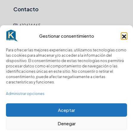
Contacto
610614465
Gestionar consentimiento
hola@
Para ofrecer las mejores experiencias, utilizamos tecnologías como
Newsletter
las cookies para almacenar y/o acceder a la información del
dispositivo. El consentimiento de estas tecnologías nos permitirá
procesar datos como el comportamiento de navegación o las
Envio
identificaciones únicas en este sitio. No consentir o retirar el
consentimiento, puede afectar negativamente a ciertas
características y funciones.
Suscríbase a nuestro boletín para recibir
actualizaciones.
Administrar opciones
Aceptar
Denegar
© Kasa y Hablamos - Todos los derechos reservados