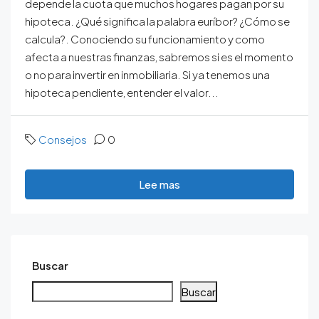
depende la cuota que muchos hogares pagan por su
hipoteca. ¿Qué significa la palabra euríbor? ¿Cómo se
calcula?. Conociendo su funcionamiento y como
afecta a nuestras finanzas, sabremos si es el momento
o no para invertir en inmobiliaria. Si ya tenemos una
hipoteca pendiente, entender el valor...
Consejos
0
Lee mas
Buscar
Buscar