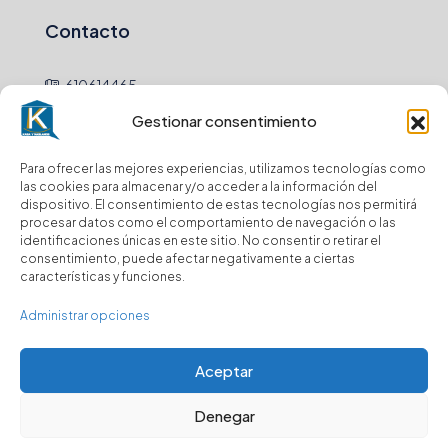
Contacto
610614465
Gestionar consentimiento
hola@
Para ofrecer las mejores experiencias, utilizamos tecnologías como
Newsletter
las cookies para almacenar y/o acceder a la información del
dispositivo. El consentimiento de estas tecnologías nos permitirá
procesar datos como el comportamiento de navegación o las
Envio
identificaciones únicas en este sitio. No consentir o retirar el
consentimiento, puede afectar negativamente a ciertas
características y funciones.
Suscríbase a nuestro boletín para recibir
actualizaciones.
Administrar opciones
Aceptar
Denegar
© Kasa y Hablamos - Todos los derechos reservados