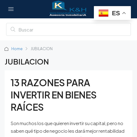
ES
Home
JUBILACION
JUBILACION
13 RAZONES PARA
INVERTIR EN BIENES
RAÍCES
Son muchos los que quieren invertir su capital, pero no
saben qué tipo de negocio les dará mejor rentabilidad