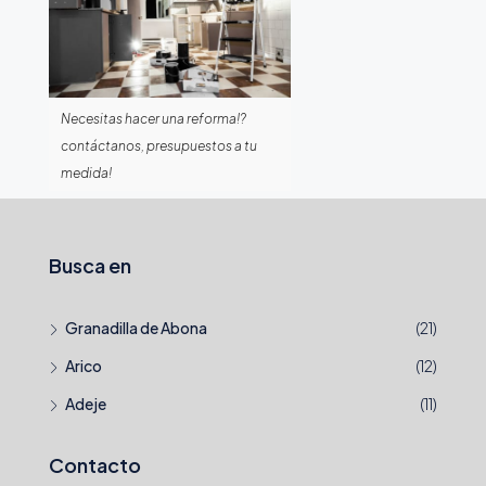
Necesitas hacer una reforma!?
contáctanos, presupuestos a tu
medida!
Busca en
Granadilla de Abona
(21)
Arico
(12)
Adeje
(11)
Contacto