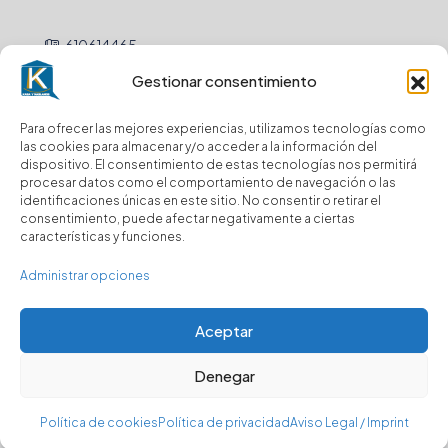
610614465
Gestionar consentimiento
hola@
Para ofrecer las mejores experiencias, utilizamos tecnologías como
Newsletter
las cookies para almacenar y/o acceder a la información del
dispositivo. El consentimiento de estas tecnologías nos permitirá
procesar datos como el comportamiento de navegación o las
Envio
identificaciones únicas en este sitio. No consentir o retirar el
consentimiento, puede afectar negativamente a ciertas
características y funciones.
Suscríbase a nuestro boletín para recibir
actualizaciones.
Administrar opciones
Aceptar
Denegar
© Kasa y Hablamos - Todos los derechos reservados
Política de cookies
Política de privacidad
Aviso Legal / Imprint