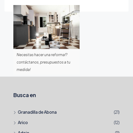
Necesitas hacer una reforma!?
contáctanos, presupuestos a tu
medida!
Busca en
Granadilla de Abona
(21)
Arico
(12)
Adeje
(11)