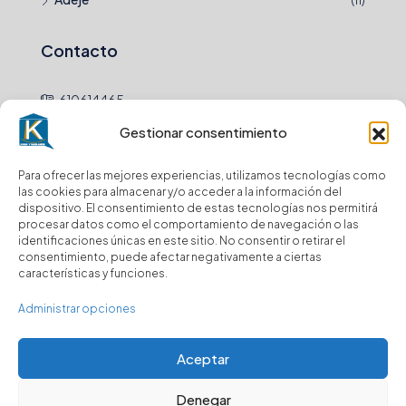
Contacto
610614465
Gestionar consentimiento
hola@
Para ofrecer las mejores experiencias, utilizamos tecnologías como
Newsletter
las cookies para almacenar y/o acceder a la información del
dispositivo. El consentimiento de estas tecnologías nos permitirá
procesar datos como el comportamiento de navegación o las
Envio
identificaciones únicas en este sitio. No consentir o retirar el
consentimiento, puede afectar negativamente a ciertas
características y funciones.
Suscríbase a nuestro boletín para recibir
actualizaciones.
Administrar opciones
Aceptar
Denegar