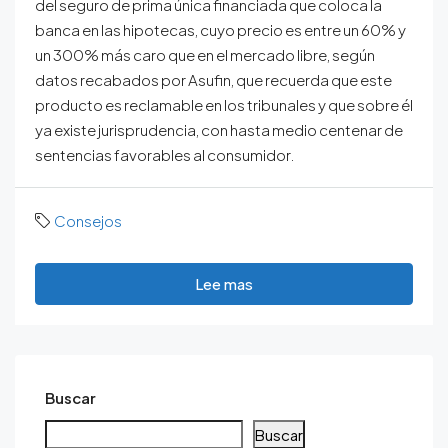
del seguro de prima única financiada que coloca la
banca en las hipotecas, cuyo precio es entre un 60% y
un 300% más caro que en el mercado libre, según
datos recabados por Asufin, que recuerda que este
producto es reclamable en los tribunales y que sobre él
ya existe jurisprudencia, con hasta medio centenar de
sentencias favorables al consumidor.
Consejos
Lee mas
Buscar
Buscar