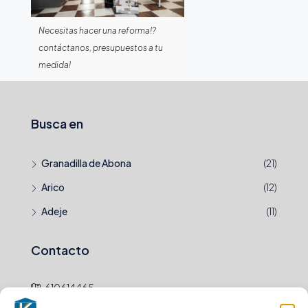
Necesitas hacer una reforma!?
contáctanos, presupuestos a tu
medida!
Busca en
Granadilla de Abona
(21)
Arico
(12)
Adeje
(11)
Contacto
610614465