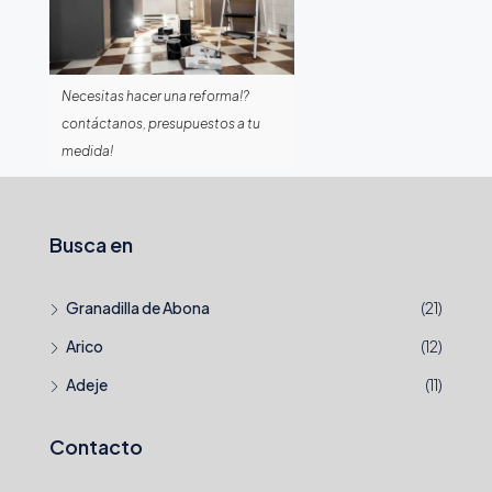
Necesitas hacer una reforma!?
contáctanos, presupuestos a tu
medida!
Busca en
Granadilla de Abona
(21)
Arico
(12)
Adeje
(11)
Contacto