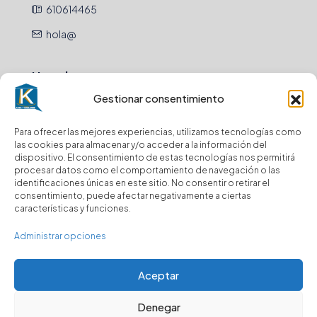
610614465
hola@
Newsletter
Gestionar consentimiento
Envio
Para ofrecer las mejores experiencias, utilizamos tecnologías como
las cookies para almacenar y/o acceder a la información del
Suscríbase a nuestro boletín para recibir
dispositivo. El consentimiento de estas tecnologías nos permitirá
actualizaciones.
procesar datos como el comportamiento de navegación o las
identificaciones únicas en este sitio. No consentir o retirar el
consentimiento, puede afectar negativamente a ciertas
características y funciones.
Administrar opciones
© Kasa y Hablamos - Todos los derechos reservados
Aceptar
Denegar