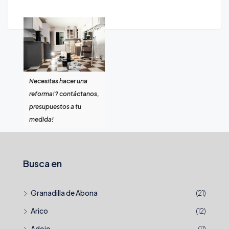
Necesitas hacer una
reforma!? contáctanos,
presupuestos a tu
medida!
Busca en
Granadilla de Abona
(21)
Arico
(12)
Adeje
(11)