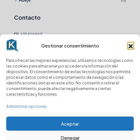
Contacto
610614465
hola@
Gestionar consentimiento
Para ofrecer las mejores experiencias, utilizamos tecnologías como
Newsletter
las cookies para almacenar y/o acceder a la información del
dispositivo. El consentimiento de estas tecnologías nos permitirá
procesar datos como el comportamiento de navegación o las
Envio
identificaciones únicas en este sitio. No consentir o retirar el
consentimiento, puede afectar negativamente a ciertas
características y funciones.
Suscríbase a nuestro boletín para recibir
actualizaciones.
Administrar opciones
Aceptar
Denegar