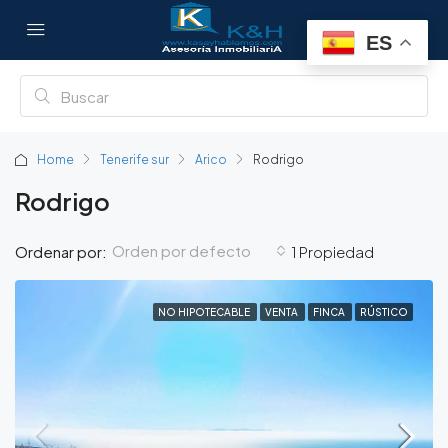
ES
Home
Tenerife sur
Arico
Rodrigo
Rodrigo
Orden por defecto
Ordenar por:
1 Propiedad
NO HIPOTECABLE
VENTA
FINCA
RÚSTICO