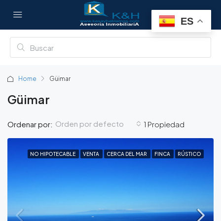
ES
Home
Güimar
Güimar
Orden por defecto
Ordenar por:
1 Propiedad
NO HIPOTECABLE
VENTA
CERCA DEL MAR
FINCA
RÚSTICO