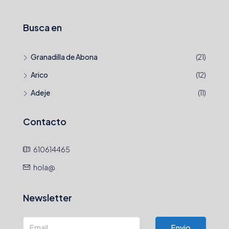
Busca en
Granadilla de Abona
(21)
Arico
(12)
Adeje
(11)
Contacto
610614465
hola@
Newsletter
Envio