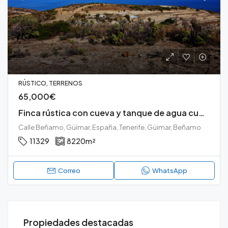
RÚSTICO, TERRENOS
65,000€
Finca rústica con cueva y tanque de agua cubierto en Güimar
Calle Beñamo, Güímar, España, Tenerife, Güimar, Beñamo
11329
8220
m²
Correo
WhatsApp
165,000€
25
Propiedades destacadas