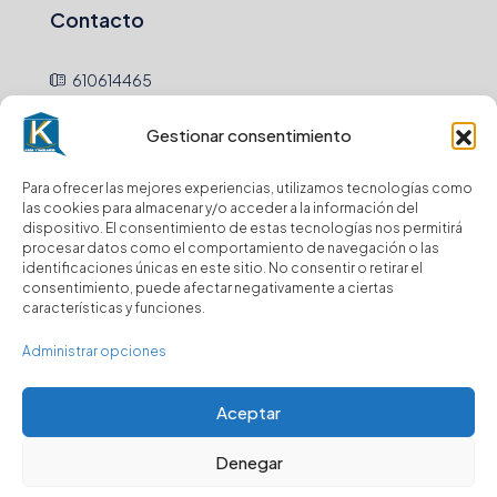
Contacto
610614465
hola@
Gestionar consentimiento
Newsletter
Para ofrecer las mejores experiencias, utilizamos tecnologías como
las cookies para almacenar y/o acceder a la información del
dispositivo. El consentimiento de estas tecnologías nos permitirá
Envio
procesar datos como el comportamiento de navegación o las
identificaciones únicas en este sitio. No consentir o retirar el
consentimiento, puede afectar negativamente a ciertas
Suscríbase a nuestro boletín para recibir
características y funciones.
actualizaciones.
Administrar opciones
Aceptar
© Kasa y Hablamos - Todos los derechos reservados
Denegar