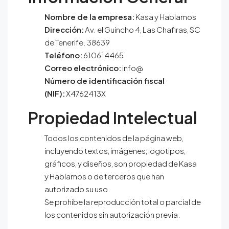
Nombre de la empresa:
Kasa y Hablamos
Dirección:
Av. el Guincho 4, Las Chafiras, SC
de Tenerife. 38639
Teléfono:
610614465
Correo electrónico:
info@
Número de identificación fiscal
(NIF):
X4762413X
Propiedad Intelectual
Todos los contenidos de la página web,
incluyendo textos, imágenes, logotipos,
gráficos, y diseños, son propiedad de
Kasa
y Hablamos
o de terceros que han
autorizado su uso.
Se prohíbe la reproducción total o parcial de
los contenidos sin autorización previa.