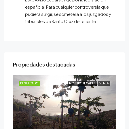
española. Para cualquier controversia que
pudiera surgir, se someterá a los juzgados y
tribunales de Santa Cruz de Tenerife.
Propiedades destacadas
ENTA
DESTACADO
NO HIPOTECABLE
VENTA
DE
A