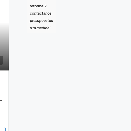
reforma!?
contáctanos,
presupuestos
a tu medida!
os residenciales en Abama, Tenerife
a, Tenerife, Guia de Isora, Abama, Guia de Isora, Tenerife sur