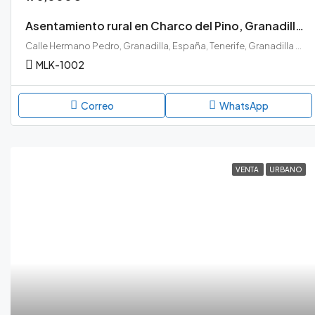
Asentamiento rural en Charco del Pino, Granadilla de Abona
Calle Hermano Pedro, Granadilla, España, Tenerife, Granadilla de Abona, Charco del Pino, Granadilla de Abona, Tenerife sur
MLK-1002
Correo
WhatsApp
VENTA
URBANO