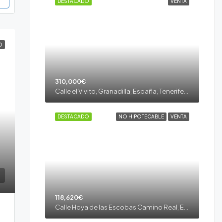
DESTACADO
VENTA
O
310,000€
Calle el Vivito, Granadilla, España, Tenerife, Granadilla de Abona, El Desierto, Granadilla de Abona, Tenerife sur
DESTACADO
NO HIPOTECABLE
VENTA
118,620€
Calle Hoya de las Escobas Camino Real, El Rio, España, Tenerife, Arico, El Río, Tenerife sur