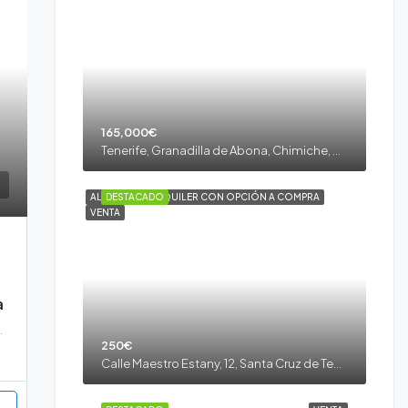
165,000€
Tenerife, Granadilla de Abona, Chimiche, Granadilla de Abona, Tenerife sur
ALQUILER
DESTACADO
ALQUILER CON OPCIÓN A COMPRA
VENTA
a
 Pino, Granadilla de Abona, Tenerife sur
250€
Calle Maestro Estany, 12, Santa Cruz de Tenerife, España, Tenerife, La Laguna, Taco, La Laguna, Tenerife Norte