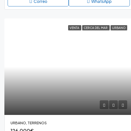
Correo
WhatsApp
VENTA
CERCA DEL MAR
URBANO
URBANO, TERRENOS
126,000€