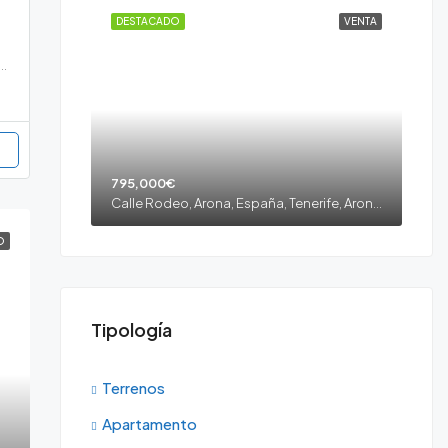
DESTACADO
VENTA
Montaña, Fasnia, España, Tenerife, Fasnia, Fasnia, Tenerife sur
795,000€
Calle Rodeo, Arona, España, Tenerife, Arona, Los Cristianos, Tenerife sur
O
Tipología
Terrenos
Apartamento