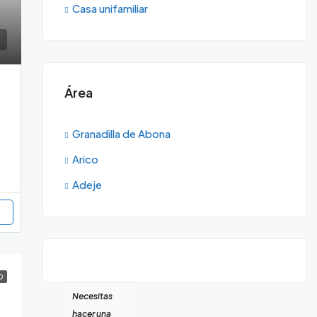
Casa unifamiliar
Área
Granadilla de Abona
Arico
Adeje
O
Necesitas
hacer una