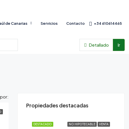
Baúl de Canarias
Servicios
Contacto
+34 610614465
Detallado
Ir
por:
Propiedades destacadas
O
DESTACADO
NO HIPOTECABLE
VENTA