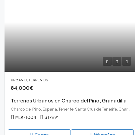
URBANO, TERRENOS
84,000€
Terrenos Urbanos en Charco del Pino, Granadilla
Charco del Pino, España, Tenerife, Santa Cruz de Tenerife, Charco del Pino, Granadilla de Abona, Tenerife sur
MLK-1004
317
m²
Correo
WhatsApp