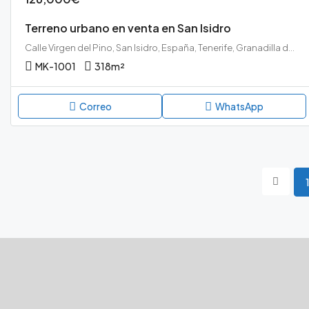
Terreno urbano en venta en San Isidro
Calle Virgen del Pino, San Isidro, España, Tenerife, Granadilla de Abona, San Isidro, Tenerife sur
MK-1001
318
m²
Correo
WhatsApp