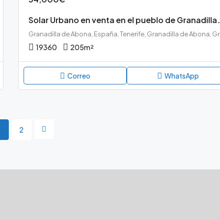
Solar Urbano en venta en e
Granad
19360
205
m²
Correo
WhatsApp
1
2