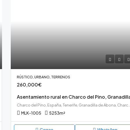
RÚSTICO, URBANO, TERRENOS
260,000€
Asentamiento rural en Charco del Pino, Granadill
Charco del Pino, España, Tenerife, Granadilla de Abona, Charco del
MLK-1005
5253
m²
Correo
WhatsApp