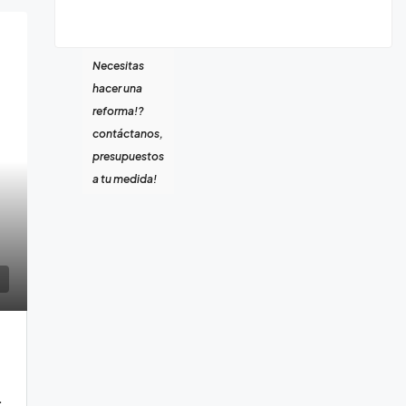
Necesitas
hacer una
reforma!?
contáctanos,
presupuestos
a tu medida!
he, Granadilla de Abona.