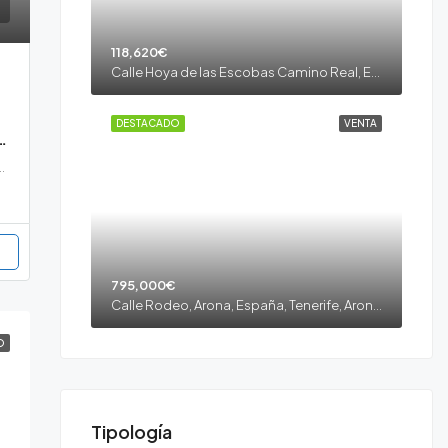
118,620€
Calle Hoya de las Escobas Camino Real, El Rio, España, Tenerife, Arico, El Río, Tenerife sur
DESTACADO
VENTA
ario con cuevas en el Río, Arico.
l, El Rio, España, Tenerife, Arico, El Río, Tenerife sur
795,000€
Calle Rodeo, Arona, España, Tenerife, Arona, Los Cristianos, Tenerife sur
O
Tipología