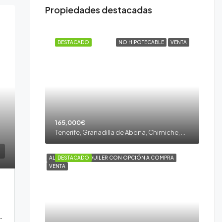
Propiedades destacadas
DESTACADO
NO HIPOTECABLE
VENTA
165,000€
Tenerife, Granadilla de Abona, Chimiche, Granadilla de Abona, Tenerife sur
ALQUILER
DESTACADO
ALQUILER CON OPCIÓN A COMPRA
VENTA
ial los Príncipes, La Laguna.