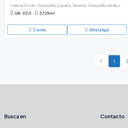
Calle el Fondo, Granadilla, España, Tenerife, Granadilla de Abona, Chimiche, Granadilla de Abona, Tenerife sur
GK-1013
3729
m²
Correo
WhatsApp
1
Busca en
Contacto