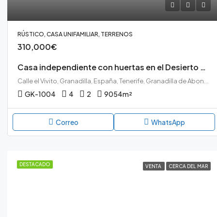
RÚSTICO, CASA UNIFAMILIAR, TERRENOS
310,000€
Casa independiente con huertas en el Desierto de Granadilla.
Calle el Vivito, Granadilla, España, Tenerife, Granadilla de Abona, El Desierto, Granadilla de Abona, Tenerife sur
GK-1004
4
2
9054
m²
Correo
WhatsApp
DESTACADO
VENTA
CERCA DEL MAR