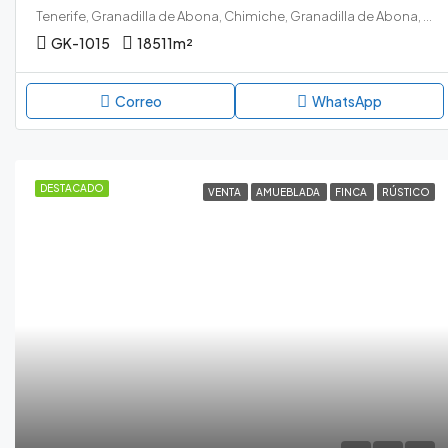
Tenerife, Granadilla de Abona, Chimiche, Granadilla de Abona, Tenerife sur
GK-1015
18511
m²
Correo
WhatsApp
DESTACADO
VENTA
AMUEBLADA
FINCA
RÚSTICO