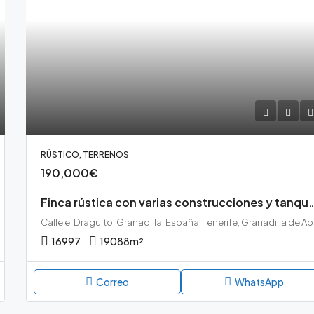
RÚSTICO, TERRENOS
190,000€
Finca rústica con varias construcci
Call
16997
19088
m²
Correo
WhatsApp