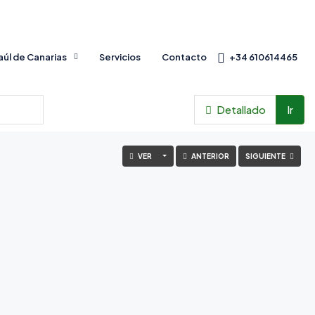
Baúl de Canarias
Servicios
Contacto
+34 610614465
Detallado
Ir
VER
ANTERIOR
SIGUIENTE