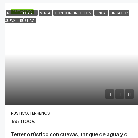
DESTACADO
NO HIPOTECABLE
VENTA
CON CONSTRUCCIÓN
FINCA
FINCA CON
CUEVA
RÚSTICO
RÚSTICO, TERRENOS
165,000€
Terreno rústico con cuevas, tanque de agua y cultivo en Chimiche, Granadilla de Abona.