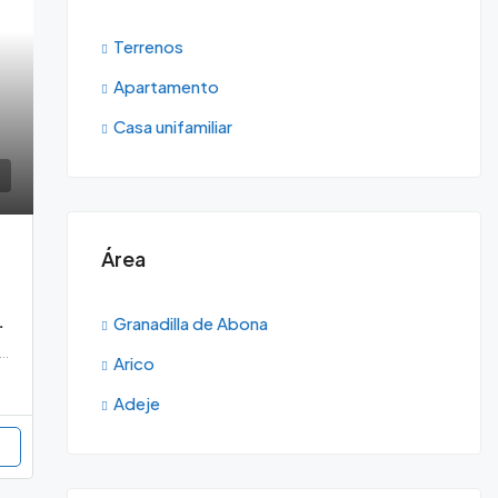
Terrenos
Apartamento
Casa unifamiliar
Área
ones y tanque de agua
Granadilla de Abona
e el Draguito, Granadilla, España, Tenerife, Granadilla de Abona
Arico
Adeje