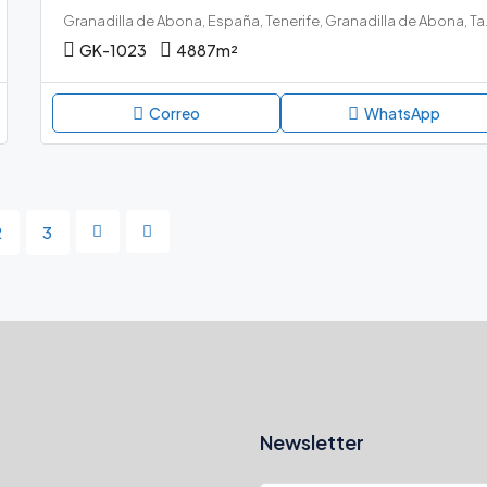
Granadilla de Abon
GK-1023
4887
m²
Correo
WhatsApp
2
3
Newsletter