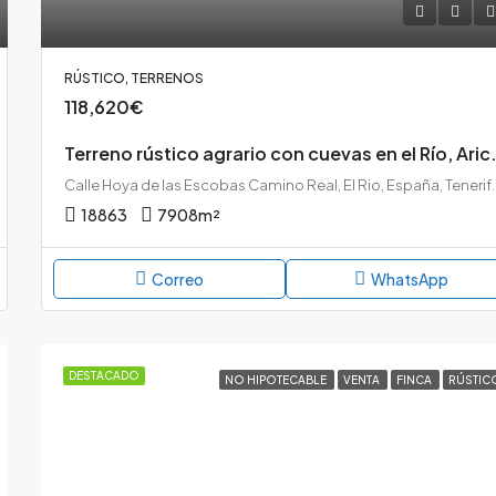
RÚSTICO, TERRENOS
118,620€
Terreno rústico agr
Calle Hoya de las Escobas Camino Rea
18863
7908
m²
Correo
WhatsApp
DESTACADO
NO HIPOTECABLE
VENTA
FINCA
RÚSTIC