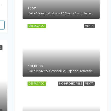
rife, España, Tenerife, La Laguna, Taco, La Laguna, Tenerife Norte
250€
Calle Maestro Estany, 12, Santa Cruz de Tenerife, España, Tenerife, La Laguna, Taco, La Laguna, Tenerife Norte
DESTACADO
VENTA
O
310,000€
Calle el Vivito, Granadilla, España, Tenerife, Granadilla de Abona, El Desierto, Granadilla de Abona, Tenerife sur
DESTACADO
NO HIPOTECABLE
VENTA