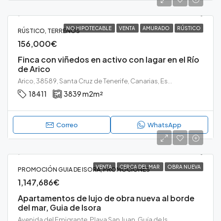
NO HIPOTECABLE
VENTA
AMURADO
RÚSTICO
RÚSTICO, TERRENOS
156,000€
Finca con viñedos en activo con lagar en el Río
de Arico
Arico, 38589, Santa Cruz de Tenerife, Canarias, España, Tenerife, Arico, El Río, Tenerife sur
18411
3839 m2
m²
Correo
WhatsApp
VENTA
CERCA DEL MAR
OBRA NUEVA
PROMOCIÓN GUIA DE ISORA, PROMOCIONES
1,147,686€
Apartamentos de lujo de obra nueva al borde
del mar, Guia de Isora
Avenida del Emigrante, Playa San Juan, Guía de Isora, Santa Cruz de Tenerife, Canarias, 38687, España, Tenerife, Guia de Isora, Playa San Juan