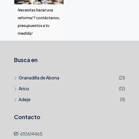
Necesitas hacer una
reforma!? contáctanos,
presupuestos a tu
medida!
Busca en
Granadilla de Abona
(21)
Arico
(12)
Adeje
(11)
Contacto
610614465