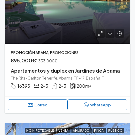
PROMOCIÓN ABAMA, PROMOCIONES
895,000€
1,333,000€
Apartamentos y duplex en Jardines de Abama
The Ritz-Carlton Tenerife, Abama, TF-47, España, Tenerife, Guia de Isora, Guia de Isora, Playa San Juan, Tenerife sur
16393
2-3
2-3
200
m²
Correo
WhatsApp
NO HIPOTECABLE
VENTA
AMURADO
FINCA
RÚSTICO