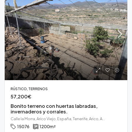
RÚSTICO, TERRENOS
57,200€
Bonito terreno con huertas labradas,
invernaderos y corrales.
Calle la Morra, Arico Viejo, España, Tenerife, Arico, Arico viejo, Tenerife sur
15076
1200
m²