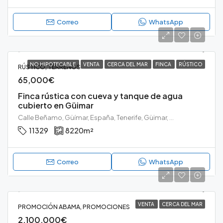
Correo
WhatsApp
NO HIPOTECABLE
VENTA
CERCA DEL MAR
FINCA
RÚSTICO
RÚSTICO, TERRENOS
65,000€
Finca rústica con cueva y tanque de agua
cubierto en Güimar
Calle Beñamo, Güímar, España, Tenerife, Güimar, Beñamo
11329
8220
m²
Correo
WhatsApp
VENTA
CERCA DEL MAR
PROMOCIÓN ABAMA, PROMOCIONES
2,100,000€